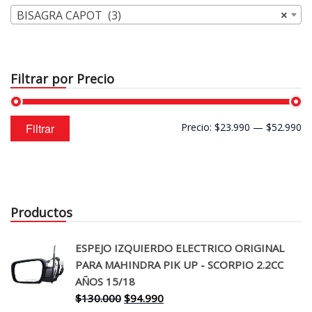
BISAGRA CAPOT (3)
×
Filtrar por Precio
Precio
Precio
Filtrar
Precio:
$23.990
—
$52.990
mínimo
máximo
Productos
ESPEJO IZQUIERDO ELECTRICO ORIGINAL
PARA MAHINDRA PIK UP - SCORPIO 2.2CC
AÑOS 15/18
El
El
$
130.000
$
94.990