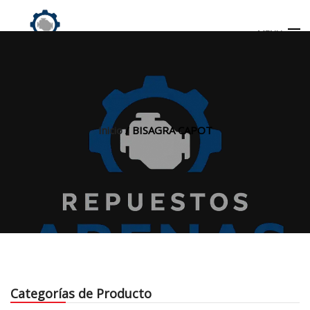
MENU
Búsqueda
de
productos
Inicio
/ BISAGRA CAPOT
INICIO
TIENDA
MI CUENTA
Categorías de Producto