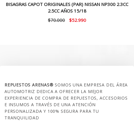
BISAGRAS CAPOT ORIGINALES (PAR) NISSAN NP300 2.3CC
2.5CC AÑOS 15/18
El
El
$
70.000
$
52.990
precio
precio
original
actual
era:
es:
$70.000.
$52.990.
SOBRE NOSOTROS
REPUESTOS ARENAS®
SOMOS UNA EMPRESA DEL ÁREA
AUTOMOTRIZ DEDICA A OFRECER LA MEJOR
EXPERIENCIA DE COMPRA DE REPUESTOS, ACCESORIOS
E INSUMOS A TRAVÉS DE UNA ATENCIÓN
PERSONALIZADA Y 100% SEGURA PARA TU
TRANQUILIDAD