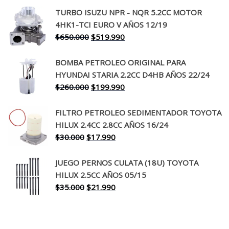
precio
precio
TURBO ISUZU NPR - NQR 5.2CC MOTOR
original
actual
4HK1-TCI EURO V AÑOS 12/19
era:
es:
El
El
$
650.000
$
519.990
$130.000.
$94.990.
precio
precio
original
actual
BOMBA PETROLEO ORIGINAL PARA
era:
es:
HYUNDAI STARIA 2.2CC D4HB AÑOS 22/24
$650.000.
$519.990.
El
El
$
260.000
$
199.990
precio
precio
original
actual
FILTRO PETROLEO SEDIMENTADOR TOYOTA
era:
es:
HILUX 2.4CC 2.8CC AÑOS 16/24
$260.000.
$199.990.
El
El
$
30.000
$
17.990
precio
precio
original
actual
JUEGO PERNOS CULATA (18U) TOYOTA
era:
es:
HILUX 2.5CC AÑOS 05/15
$30.000.
$17.990.
El
El
$
35.000
$
21.990
precio
precio
original
actual
era:
es: