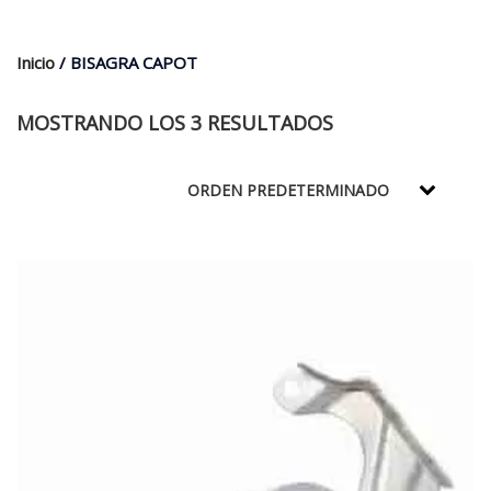
$35.000.
$21.990.
Inicio
/ BISAGRA CAPOT
MOSTRANDO LOS 3 RESULTADOS