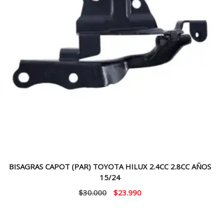
BISAGRAS CAPOT (PAR) TOYOTA HILUX 2.4CC 2.8CC AÑOS
15/24
El
El
$
30.000
$
23.990
precio
precio
original
actual